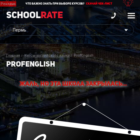
School
Rate
Главная
Курсы английского языка
ProfEnglish
PROFENGLISH
Жаль, но эта школа закрылась...