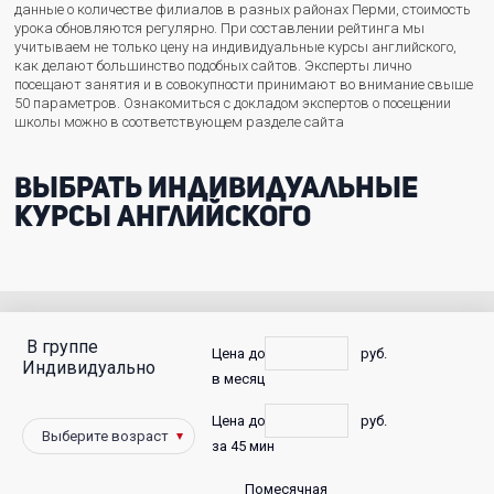
данные о количестве филиалов в разных районах Перми, стоимость
урока обновляются регулярно. При составлении рейтинга мы
учитываем не только цену на индивидуальные курсы английского,
как делают большинство подобных сайтов. Эксперты лично
посещают занятия и в совокупности принимают во внимание свыше
50 параметров. Ознакомиться с докладом экспертов о посещении
школы можно в соответствующем разделе сайта
Выбрать индивидуальные
курсы английского
В группе
С
Цена до
руб.
Индивидуально
в месяц
фото
Цена до
руб.
Победители
за 45 мин
Помесячная