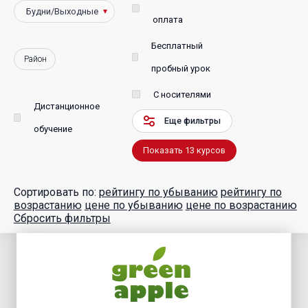
оплата
Бесплатный
Район
пробный урок
С носителями
Дистанционное
Еще фильтры
обучение
Показать
13
курсов
Сортировать по:
рейтингу по убыванию
рейтингу по
возрастанию
цене по убыванию
цене по возрастанию
Сбросить фильтры