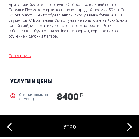
Британия-Смарт» ― это лучший образовательный центр
Перми и Пермского края (согласно Народной премии 59.ru). За
20 лет работы центр обучил английскому языку более 26 000
студентов. С Британией-Смарт учат не только английский, но и
китайский, математику и ораторское мастерство. Есть
собственная обучающая on-line платформа, корпоративное
обучение и детский лагерь.
Программа построена на сбалансированном развитии
основных умений: говорения, восприятия на слух, чтения,
Развернуть
письма. Обучение английскому языку проводится по
коммуникативной методике, которая позволяет научить
общаться на иностранном языке. А для малышей занятия
проводятся в игровой форме.
УСЛУГИ И ЦЕНЫ
Школа гарантирует, что, если ребёнок учится на всех курсах,
сдаёт экзамены, то к окончанию школы его уровень знаний
Р
Средняя стоимость
8400
будет равен уровню студента факультета иностранных
за месяц
языков — В2!
На базе языкового центра проходит детский городской лагерь
АРТмания. Полный день с 9 до 18, двухразовое питание,
Next
насыщенная программа экскурсий, мастер-классов и
Previous
УТРО
нескучный английский. Для детей 7-12 лет.