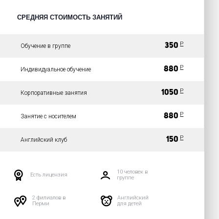
СРЕДНЯЯ СТОИМОСТЬ ЗАНЯТИЙ
Р
350
Обучение в группе
Р
880
Индивидуальное обучение
Р
1050
Корпоративные занятия
Р
880
Занятие с носителем
Р
150
Английский клуб
10 человек в
Есть лицензия
группе
2 филиалов в
Английский
Перми
для детей