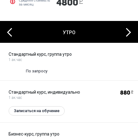
Р
Средняя стоимость
4800
за месяц
Next
Previous
УТРО
Стандартный курс, группа утро
1 ак.час
По запросу
Стандартный курс, индивидуально
880
Р
1 ак.час
Записаться на обучение
Бизнес-курс, группа утро