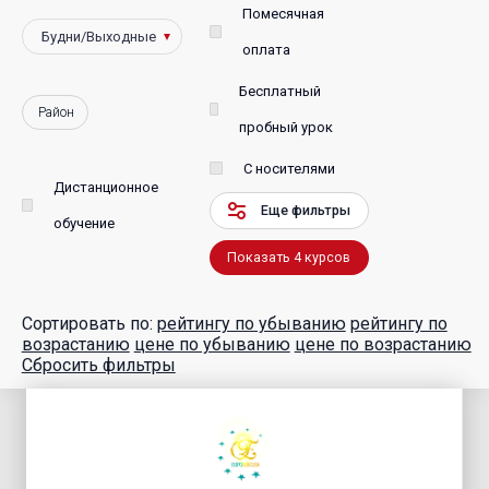
Помесячная
оплата
Бесплатный
Район
пробный урок
С носителями
Дистанционное
Еще фильтры
обучение
Показать
4
курсов
Сортировать по:
рейтингу по убыванию
рейтингу по
возрастанию
цене по убыванию
цене по возрастанию
Сбросить фильтры