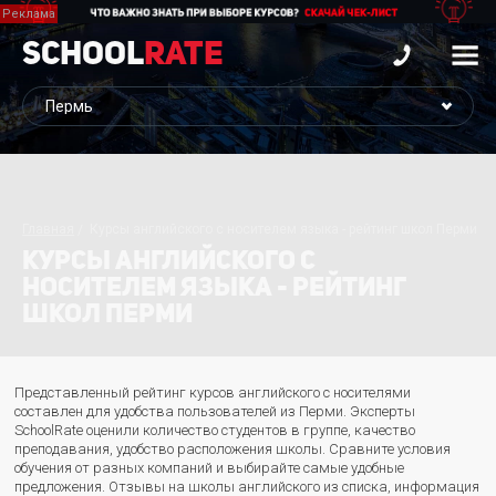
School
Rate
Главная
Курсы английского с носителем языка - рейтинг школ Перми
КУРСЫ АНГЛИЙСКОГО С
НОСИТЕЛЕМ ЯЗЫКА - РЕЙТИНГ
ШКОЛ ПЕРМИ
Представленный рейтинг курсов английского с носителями
составлен для удобства пользователей из Перми. Эксперты
SchoolRate оценили количество студентов в группе, качество
преподавания, удобство расположения школы. Сравните условия
обучения от разных компаний и выбирайте самые удобные
предложения. Отзывы на школы английского из списка, информация