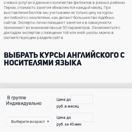
о новых услугах и данные о количестве филиалов в разных районах
Перми, стоимость занятия обновляются каждый месяц. При
выставлении баллов мы учитываем не только цену на курсы
английского с носителями, как делают большинство подобных
сайтов. Эксперты лично посещают занятия и в совокупности
принимают во внимание свыше 50 параметров. Ознакомиться с
докладом экспертов о посещении той или иной школы можно в
соответствующем разделе сайта
Выбрать курсы английского с
носителями языка
В группе
С
Цена до
Индивидуально
руб. в месяц
фото
Цена до
Победители
руб. за 45 мин