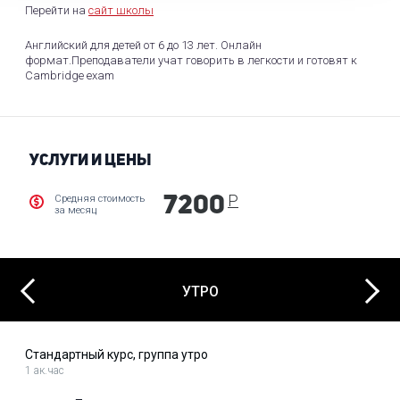
Перейти на
сайт школы
Английский для детей от 6 до 13 лет. Онлайн
формат.Преподаватели учат говорить в легкости и готовят к
Cambridge exam
УСЛУГИ И ЦЕНЫ
Р
Средняя стоимость
7200
за месяц
Next
Previous
УТРО
Стандартный курс, группа утро
1 ак.час