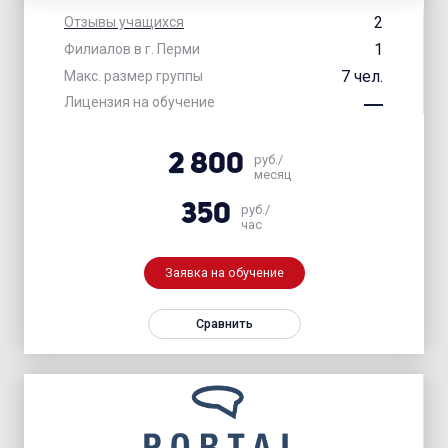
2
Отзывы учащихся
1
Филиалов в г. Перми
7 чел.
Макс. размер группы
Лицензия на обучение
2 800
руб./
месяц
350
руб./
час
Заявка на обучение
Сравнить