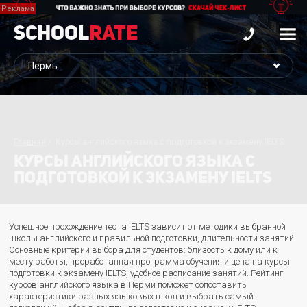
School
Rate
Главная
Курсы английского языка с подготовкой к экзамену IELTS
КУРСЫ АНГЛИЙСКОГО ЯЗЫКА С
ПОДГОТОВКОЙ К ЭКЗАМЕНУ IELTS
Успешное прохождение теста IELTS зависит от методики выбранной
школы английского и правильной подготовки, длительности занятий.
Основные критерии выбора для студентов: близость к дому или к
месту работы, проработанная программа обучения и цена на курсы
подготовки к экзамену IELTS, удобное расписание занятий. Рейтинг
курсов английского языка в Перми поможет сопоставить
характеристики разных языковых школ и выбрать самый