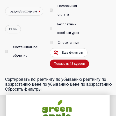
Помесячная
оплата
Бесплатный
Район
пробный урок
С носителями
Дистанционное
Еще фильтры
обучение
Показать
13
курсов
Сортировать по:
рейтингу по убыванию
рейтингу по
возрастанию
цене по убыванию
цене по возрастанию
Сбросить фильтры