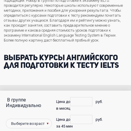
подходящий. Набор в группы по подготовке к экзамену IELTS
проводится регулярно. Некоторые школы используют современные
методики, приложения и пособия для ускорения результата. Чтобы
определиться с курсами подготовки к тесту рекомендуем почитать
отзывы других учащихся. Благодаря им и рейтингу можно узнать,
как проходят занятия, составить предварительное мнение о
программе и какова средняя стоимость уроков подготовки к
экзамену International English Language Testing System в Перми.
Более полную картину даст бесплатный пробный урок.
Выбрать курсы английского
для подготовки к тесту IELTS
В группе
С
Цена до
руб.
Индивидуально
в месяц
фото
Цена до
руб.
Победители
за 45 мин