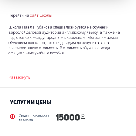
Перейти на
сайт школы
Школа Павла Губанова специализируется на обучении
взрослой деловой аудитории английскому языку, а также на
подготовке к международным экзаменам. Мы занимаемся
обучением под ключ, то есть доводим до результата за
фиксированную стоимость. В стоимость обучения входят
официальные учебные пособия.
Школа использует комбинацию различных современных и
проверенных временем методик, а также собственные
разработки. В течение всего курса обучения преподаватели
Развернуть
фокусируются на развитии четырёх навыков: чтение,
аудирование, письмо и говорение. Для усвоения материала
учащиеся несколько раз в год сдают тесты и экзамены для
перехода на следующий уровень.
УСЛУГИ И ЦЕНЫ
Р
Средняя стоимость
15000
за месяц